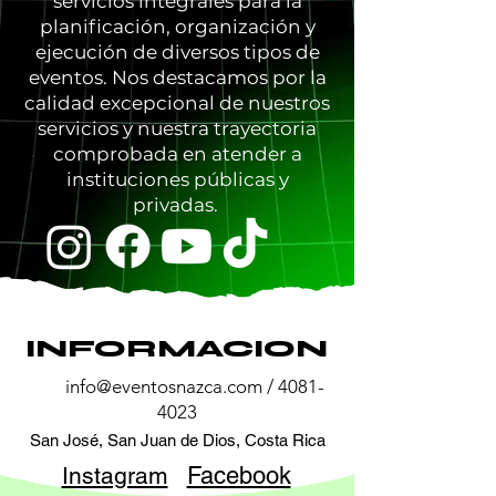
servicios integrales para la
planificación, organización y
ejecución de diversos tipos de
eventos. Nos destacamos por la
calidad excepcional de nuestros
servicios y nuestra trayectoria
comprobada en atender a
instituciones públicas y
privadas.
INFORMACION
info@eventosnazca.com
/
4081-
4023
San José, San Juan de Dios, Costa Rica
Instagram
Facebook